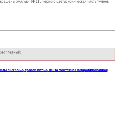
рашены эмалью ПФ 115 черного цвета; коническая часть тулеек
 бесплатный)
аты снеговые, грабли витые, лента монтажная перфорированная