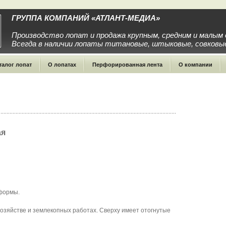
ГРУППА КОМПАНИЙ «АТЛАНТ-МЕДИА»
Производство лопат и продажа крупным, средним и малым
Всегда в наличии лопаты титановые, штыковые, совковые
талог лопат
О лопатах
Перфорированная лента
О компании
ая
 формы.
хозяйстве и землекопных работах. Сверху имеет отогнутые